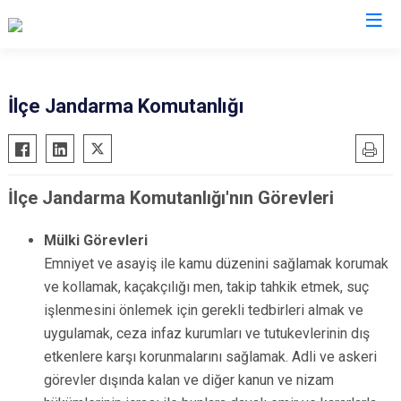
Manisa
İlçe Jandarma Komutanlığı
Ahmetli
Salihli
Akhisar
Sarıgöl
İlçe Jandarma Komutanlığı'nın Görevleri
Alaşehir
Saruhanlı
Demirci
Selendi
Mülki Görevleri
Gölmarmara
Soma
Emniyet ve asayiş ile kamu düzenini sağlamak korumak
Gördes
Turgutlu
ve kollamak, kaçakçılığı men, takip tahkik etmek, suç
Kırkağaç
Şehzadeler
işlenmesini önlemek için gerekli tedbirleri almak ve
uygulamak, ceza infaz kurumları ve tutukevlerinin dış
Köprübaşı
Yunusemre
etkenlere karşı korunmalarını sağlamak. Adli ve askeri
Kula
görevler dışında kalan ve diğer kanun ve nizam