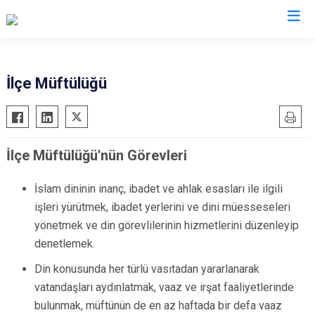
Manisa
İlçe Müftülüğü
Ahmetli
Salihli
Akhisar
Sarıgöl
İlçe Müftülüğü'nün Görevleri
Alaşehir
Saruhanlı
Demirci
Selendi
İslam dininin inanç, ibadet ve ahlak esasları ile ilgili
Gölmarmara
Soma
işleri yürütmek, ibadet yerlerini ve dini müesseseleri
Gördes
Turgutlu
yönetmek ve din görevlilerinin hizmetlerini düzenleyip
Kırkağaç
Şehzadeler
denetlemek.
Köprübaşı
Yunusemre
Din konusunda her türlü vasıtadan yararlanarak
Kula
vatandaşları aydınlatmak, vaaz ve irşat faaliyetlerinde
bulunmak, müftünün de en az haftada bir defa vaaz