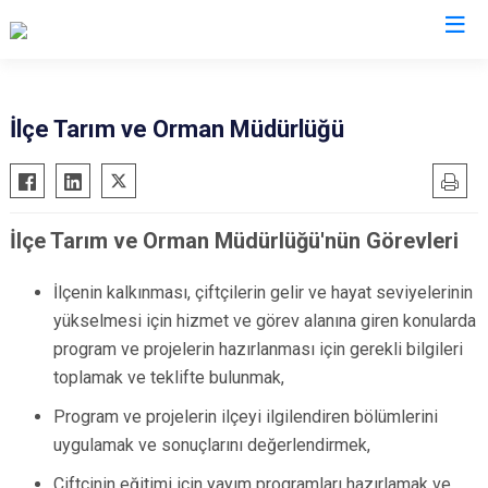
Manisa
İlçe Tarım ve Orman Müdürlüğü
Ahmetli
Salihli
Akhisar
Sarıgöl
İlçe Tarım ve Orman Müdürlüğü'nün Görevleri
Alaşehir
Saruhanlı
Demirci
Selendi
İlçenin kalkınması, çiftçilerin gelir ve hayat seviyelerinin
Gölmarmara
Soma
yükselmesi için hizmet ve görev alanına giren konularda
Gördes
Turgutlu
program ve projelerin hazırlanması için gerekli bilgileri
Kırkağaç
Şehzadeler
toplamak ve teklifte bulunmak,
Köprübaşı
Yunusemre
Program ve projelerin ilçeyi ilgilendiren bölümlerini
Kula
uygulamak ve sonuçlarını değerlendirmek,
Çiftçinin eğitimi için yayım programları hazırlamak ve