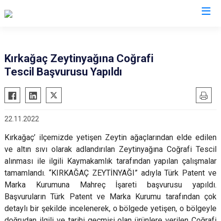
Manisa
Kırkağaç Zeytinyağına Coğrafi
Tescil Başvurusu Yapıldı
Ahmetli
Salihli
Akhisar
Sarıgöl
Alaşehir
Saruhanlı
22.11.2022
Demirci
Selendi
Kırkağaç’ ilçemizde yetişen Zeytin ağaçlarından elde edilen
Gölmarmara
Soma
ve altın sıvı olarak adlandırılan Zeytinyağına Coğrafi Tescil
Gördes
Turgutlu
alınması ile ilgili Kaymakamlık tarafından yapılan çalışmalar
Kırkağaç
Şehzadeler
tamamlandı. “KIRKAĞAÇ ZEYTİNYAĞI” adıyla Türk Patent ve
Köprübaşı
Marka Kurumuna Mahreç İşareti başvurusu yapıldı.
Yunusemre
Başvuruların Türk Patent ve Marka Kurumu tarafından çok
Kula
detaylı bir şekilde incelenerek, o bölgede yetişen, o bölgeyle
doğrudan ilgili ve tarihi geçmişi olan ürünlere verilen Coğrafi