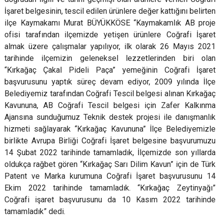
İşaret belgesinin, tescil edilen ürünlere değer kattığını belirten
ilçe Kaymakamı Murat BÜYÜKKÖSE “Kaymakamlık AB proje
ofisi tarafından ilçemizde yetişen ürünlere Coğrafi İşaret
almak üzere çalışmalar yapılıyor, ilk olarak 26 Mayıs 2021
tarihinde ilçemizin geleneksel lezzetlerinden biri olan
“Kırkağaç Çakal Pideli Paça” yemeğinin Coğrafi İşaret
başvurusunu yaptık süreç devam ediyor, 2009 yılında İlçe
Belediyemiz tarafından Coğrafi Tescil belgesi alınan Kırkağaç
Kavununa, AB Coğrafi Tescil belgesi için Zafer Kalkınma
Ajansına sunduğumuz Teknik destek projesi ile danışmanlık
hizmeti sağlayarak “Kırkağaç Kavununa” İlçe Belediyemizle
birlikte Avrupa Birliği Coğrafi İşaret belgesine başvurumuzu
14 Şubat 2022 tarihinde tamamladık, İlçemizde son yıllarda
oldukça rağbet gören “Kırkağaç Sarı Dilim Kavun” için de Türk
Patent ve Marka kurumuna Coğrafi İşaret başvurusunu 14
Ekim 2022 tarihinde tamamladık. “Kırkağaç Zeytinyağı”
Coğrafi işaret başvurusunu da 10 Kasım 2022 tarihinde
tamamladık” dedi.