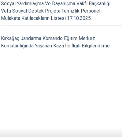
Turgutlu
Sosyal Yardımlaşma Ve Dayanışma Vakfı Başkanlığı
Vefa Sosyal Destek Projesi Temizlik Personeli
Şehzadeler
Mülakata Katılacakların Listesi 17.10.2025
29.10.2022
Yunusemre
er Gazi Mustafa Kemal
29 Ekim Cumhuriyet 
 Özlemle Andık
Kırkağaç Jandarma Komando Eğitim Merkez
Komutanlığında Yaşanan Kaza İle İlgili Bilgilendirme