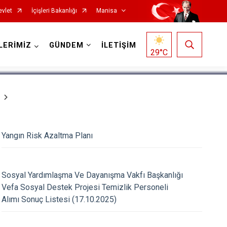
evlet
İçişleri Bakanlığı
Manisa
1
/
5
LERİMİZ
GÜNDEM
İLETİŞİM
29
°C
Yangın Risk Azaltma Planı
Salihli
Sarıgöl
Sosyal Yardımlaşma Ve Dayanışma Vakfı Başkanlığı
Saruhanlı
Vefa Sosyal Destek Projesi Temizlik Personeli
Selendi
Alımı Sonuç Listesi (17.10.2025)
Soma