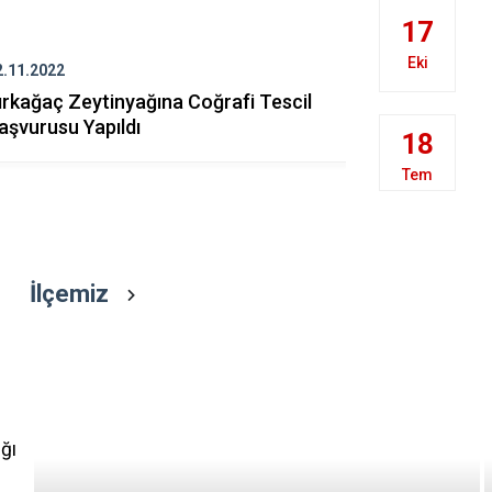
Gördes
17
Kırkağaç
Eki
2.11.2022
10.11.2022
Köprübaşı
ırkağaç Zeytinyağına Coğrafi Tescil
Büyük Önd
Kula
aşvurusu Yapıldı
Atatürk’ ü
18
Tem
İlçemiz
ğı