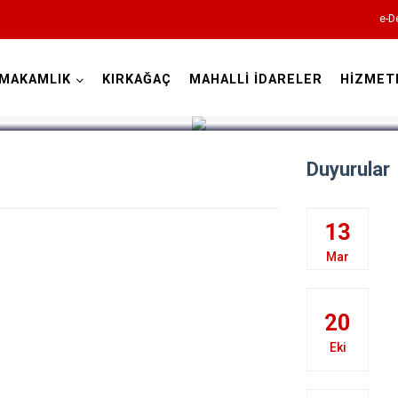
e-D
MAKAMLIK
KIRKAĞAÇ
MAHALLİ İDARELER
HİZMET
Manisa
Duyurular
13
Ahmetli
Mar
Akhisar
Alaşehir
20
Demirci
Eki
Gölmarmara